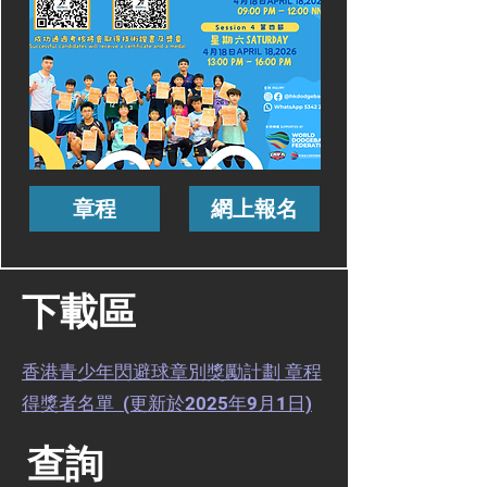
章程
網上報名
下載區
香港青少年閃避球章別獎勵計劃 章程
得獎者名單 (更新於2025年9月1日)
​查詢