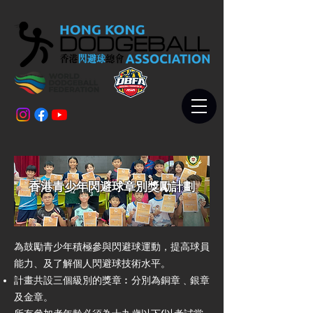
香港青少年閃避球章別獎勵計劃
為鼓勵青少年積極參與閃避球運動，提高球員
能力、及了解個人閃避球技術水平。
計畫共設三個級別的獎章︰分別為銅章﹑銀章
及金章。