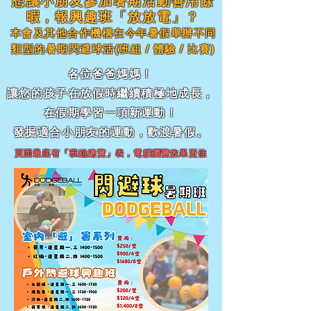
想讓小朋友參加暑期活動善用餘
暇，報興趣班「放放電」？
本會及其他合作機構
在今年暑假舉辦不同
類型的暑期閃避球活(班組 / 體驗 / 比賽)
各位爸爸媽媽！
讓您的孩子在放假時繼續積極地成長，
在假期學習一項新運動！
發掘適合小朋友的運動，歡渡暑假。
頁面最底有「班組總覽」表，電腦瀏覽效果更佳