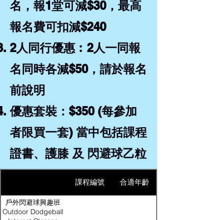
名，報1堂可減$30，最高
報名費可扣減$240
2人同行優惠︰2人一同報
名同時各減$50，請於報名
前說明
優惠套裝：$350 (每參加
者限買一套) 當中包括課程
證書、護膝 及 閃避球乙粒
課程編號
合適年齡
戶外閃避球興趣班
Outdoor Dodgeball