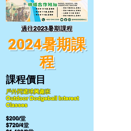
過往2023暑期課程
2024暑期課
程
課程價目
戶外閃避球興趣班
Outdoor Dodgeball Interest
Classes
$200/堂
$720/4堂