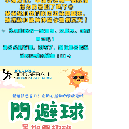
小朋友們，準備好迎接一個充滿
活力的暑假了
嗎
？😎
快來參加我們的閃避球興趣班，
讓運動和歡笑伴隨
你
整個
夏天！
✨ 快來和我們一起運動、交朋友、挑戰
自己
吧
！
報名名額有限，別等了，讓這個暑假充
滿閃避球的樂趣！🏃‍♂️💨