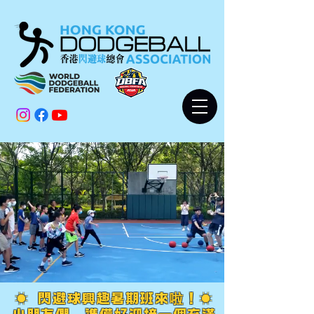
☀️ 閃避球興趣暑期班來
啦
！☀️