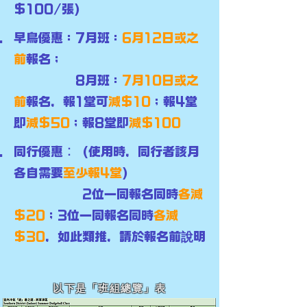
$100/張)
早鳥優惠：7月班：
6月12日或之
前
報名；
8月班：
7月10日或之
前
報名，報1堂可
減$10
；報4堂
即
減$50
；報8堂即
減$100
同行優惠︰ (使用時，同行者該月
各自需要
至少報4堂
)
2位一同報名同時
各減
$20
；3位一同報名同時
各減
$30
，如此類推，請於報名前
說
明
以下是「班組總覽」表