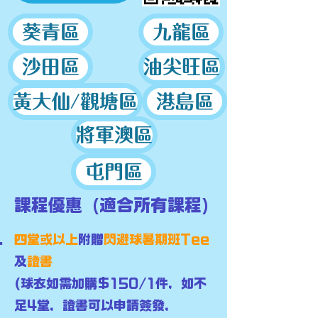
葵青區
九龍區
沙田區
油尖旺區
黃大仙/觀塘區
港島區
將軍澳區
屯門區
課程優惠 (適合所有課程)
四堂或以上
附贈
閃避球暑期班Tee
及
證書
(球衣如需加購$150/1件，如不
足4堂，證書可以申請簽發，