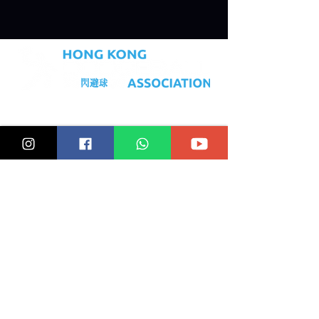
就業機會
Code of Conduct
Equal opportunities
Cancellation Policy
Statements
Selection & Appeal
Policy on Prevention of Sexual Harassment
Email :
info@hkdodgeball.com
WhatsApp:
+852 5342 2559
©2023 Hong Kong Dodgeball Association.
All Rights Reserved.